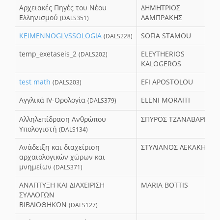
Aρχειακές Πηγές του Νέου
ΔΗΜΗΤΡΙΟΣ
Ελληνισμού
ΛΑΜΠΡΑΚΗΣ
(DALS351)
KEIMENNOGLVSSOLOGIA
SOFIA STAMOU
(DALS228)
temp_exetaseis_2
ELEYTHERIOS
(DALS202)
KALOGEROS
test math
EFI APOSTOLOU
(DALS203)
Αγγλικά IV-Ορολογία
ELENI MORAITI
(DALS379)
Αλληλεπίδραση Ανθρώπου
ΣΠΥΡΟΣ ΤΖΑΝΑΒΑΡΗΣ
Υπολογιστή
(DALS134)
Ανάδειξη και διαχείριση
ΣΤΥΛΙΑΝΟΣ ΛΕΚΑΚΗΣ
αρχαιολογικών χώρων και
μνημείων
(DALS371)
ΑΝΑΠΤΥΞΗ ΚΑΙ ΔΙΑΧΕΙΡΙΣΗ
MARIA BOTTIS
ΣΥΛΛΟΓΩΝ
ΒΙΒΛΙΟΘΗΚΩΝ
(DALS127)