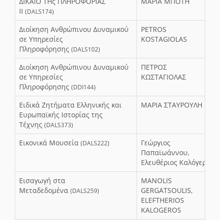
ΔΙΚΑΙΟ ΤΗς ΠΛΗΡΟΦΟΡΙΑΣ
ΜΑΡΙΑ ΜΠΟΤΗ
ΙΙ
(DALS174)
Διοίκηση Ανθρώπινου Δυναμικού
PETROS
σε Υπηρεσίες
KOSTAGIOLAS
Πληροφόρησης
(DALS102)
Διοίκηση Ανθρώπινου Δυναμικού
ΠΕΤΡΟΣ
σε Υπηρεσίες
ΚΩΣΤΑΓΙΟΛΑΣ
Πληροφόρησης
(DDI144)
Ειδικά Ζητήματα Ελληνικής και
ΜΑΡΙΑ ΣΤΑΥΡΟΥΛΗ
Ευρωπαϊκής Ιστορίας της
Τέχνης
(DALS373)
Εικονικά Μουσεία
Γεώργιος
(DALS222)
Παπαϊωάννου,
Ελευθέριος Καλόγερος
Εισαγωγή στα
MANOLIS
Μεταδεδομένα
GERGATSOULIS,
(DALS259)
ELEFTHERIOS
KALOGEROS