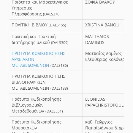
Ποιότητα και Μάρκετινγκ σε
ΣΟΦΙΑ ΒΛΑΧΟΥ
Υπηρεσίες
Πληροφόρησης
(DALS376)
ΠΟΛΙΤΙΚΗ ΒΙΒΛΙΟΥ
XRISTINA BANOU
(DALS155)
Πολιτική και Πρακτική
MATTHAIOS
διατήρησης υλικού
DAMIGOS
(DALS309)
ΠΡΟΤΥΠΑ ΚΩΔΙΚΟΠΟΙΗΣΗΣ
Ματθαίος Δαμίγος -
ΑΡΧΕΙΑΚΩΝ
Ελευθέριος Καλόγερος
ΜΕΤΑΔΕΔΟΜΕΝΩΝ
(DALS186)
ΠΡΟΤΥΠΑ ΚΩΔΙΚΟΠΟΙΗΣΗΣ
ΒΙΒΛΙΟΓΡΑΦΙΚΩΝ
ΜΕΤΑΔΕΔΟΜΕΝΩΝ
(DALS188)
Πρότυπα Κωδικοποίησης
LEONIDAS
Βιβλιογραφικών
PAPACHRISTOPOULOS
Μεταδεδομένων
(DALS331)
Πρότυπα Κωδικοποίησης
καθ. Γεώργιος
Μουσειακών
Παπαϊωάννου & Δρ