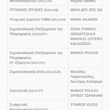
Μεταδεδομένων
Μιχαήλ Αγάθος
(DALS295)
ΠΤΥΧΙΑΚΕΣ ΕΡΓΑΣΙΕΣ
ΜΕΛΗ ΔΕΠ, ΕΕΠ, ΕΔΙΠ
(DALS248)
Πτυχιακή Εργασία ΤΑΒΜ
MARIA ASLANIDI
(DALS244)
Σημασιολογική Επεξεργασία της
SOFIA STAMOU,
Πληροφορίας
GERGATSOULIS
(DALS291)
MANOLIS, LEFTERIS
KALOGEROS
Σημασιολογική Επεξεργασία της
MARIOS POULOS
Πληροφορίας
(Η΄εξάμηνο)
(DALS161)
Σημασιολογικός Ιστός
Μανόλης
(DALS328)
Γεργατσούλης,
Λευτέρης Καλόγερος
Στατιστική
MARIOS POULOS -
(DALS137)
SPYROS TZANAVARIS
Συγκριτική
STAVROS VLIZOS
Μουσειολογία
(DALS327)