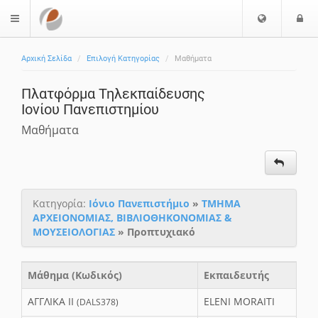
Ε
Ε
$langMenu
π
ί
ι
Αρχική Σελίδα
Επιλογή Κατηγορίας
Μαθήματα
λ
ο
ο
δ
Πλατφόρμα Τηλεκπαίδευσης
γ
ο
Ιονίου Πανεπιστημίου
ή
ς
Γ
Μαθήματα
λ
ώ
σ
σ
Κατηγορία:
Ιόνιο Πανεπιστήμιο
»
ΤΜΗΜΑ
α
ΑΡΧΕΙΟΝΟΜΙΑΣ, ΒΙΒΛΙΟΘΗΚΟΝΟΜΙΑΣ &
ς
ΜΟΥΣΕΙΟΛΟΓΙΑΣ
» Προπτυχιακό
Μάθημα (Κωδικός)
Εκπαιδευτής
AΓΓΛΙΚΑ ΙΙ
ELENI MORAITI
(DALS378)