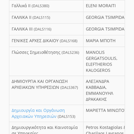
Γαλλικά ΙΙ
ELENI MORAITI
(DALS380)
ΓΑΛΛΙΚΑ ΙΙ
GEORGIA TSIMPIDA
(DALS115)
ΓΑΛΛΙΚΑ ΙΙΙ
GEORGIA TSIMPIDA
(DALS116)
ΓΕΝΙΚΕΣ ΑΡΧΕΣ ΔΙΚΑΙΟΥ
ΜΑΡΙΑ ΜΠΟΤΗ
(DALS168)
Γλώσσες Σημειοθέτησης
MANOLIS
(DALS236)
GERGATSOULIS,
ELEFTHERIOS
KALOGEROS
ΔΗΜΙΟΥΡΓΙΑ ΚΑΙ ΟΡΓΑΝΩΣΗ
ΑΛΕΞΑΝΔΡΑ
ΑΡΧΕΙΑΚΩΝ ΥΠΗΡΕΣΙΩΝ
ΚΑΒΒΑΔΙΑ,
(DALS367)
ΕΜΜΑΝΟΥΗΛ
ΔΡΑΚΑΚΗΣ
Δημιουργία και Οργάνωση
ΜΑΡΙΕΤΤΑ ΜΙΝΩΤΟΥ
Αρχειακών Υπηρεσιών
(DALS153)
Δημιουργικότητα και Καινοτομία
Petros Kostagiolas &
σε Υπηρεσίες
Charilaos Lavranos