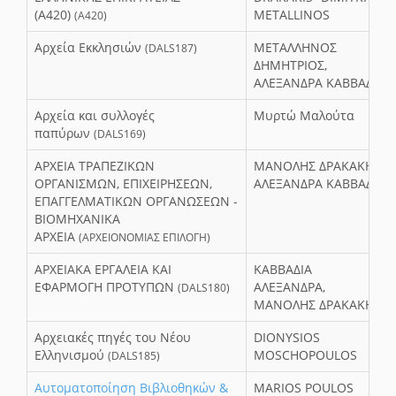
(Α420)
METALLINOS
(Α420)
Αρχεία Εκκλησιών
ΜΕΤΑΛΛΗΝΟΣ
(DALS187)
ΔΗΜΗΤΡΙΟΣ,
ΑΛΕΞΑΝΔΡΑ ΚΑΒΒΑΔΙΑ
Αρχεία και συλλογές
Μυρτώ Μαλούτα
παπύρων
(DALS169)
ΑΡΧΕΙΑ ΤΡΑΠΕΖΙΚΩΝ
ΜΑΝΟΛΗΣ ΔΡΑΚΑΚΗΣ,
ΟΡΓΑΝΙΣΜΩΝ, ΕΠΙΧΕΙΡΗΣΕΩΝ,
ΑΛΕΞΑΝΔΡΑ ΚΑΒΒΑΔΙΑ
ΕΠΑΓΓΕΛΜΑΤΙΚΩΝ ΟΡΓΑΝΩΣΕΩΝ -
ΒΙΟΜΗΧΑΝΙΚΑ
ΑΡΧΕΙΑ
(ΑΡΧΕΙΟΝΟΜΙΑΣ ΕΠΙΛΟΓΗ)
ΑΡΧΕΙΑΚΑ ΕΡΓΑΛΕΙΑ ΚΑΙ
ΚΑΒΒΑΔΙΑ
ΕΦΑΡΜΟΓΗ ΠΡΟΤΥΠΩΝ
ΑΛΕΞΑΝΔΡΑ,
(DALS180)
ΜΑΝΟΛΗΣ ΔΡΑΚΑΚΗΣ
Αρχειακές πηγές του Νέου
DΙΟNΥSIOS
Ελληνισμού
MOSCHOPOULOS
(DALS185)
Αυτοματοποίηση Βιβλιοθηκών &
MARIOS POULOS