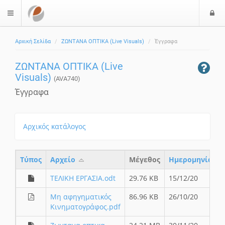
Ε
$langMenu
ί
Αρχική Σελίδα
ΖΩΝΤΑΝΑ ΟΠΤΙΚΑ (Live Visuals)
Έγγραφα
ο
δ
ΖΩΝΤΑΝΑ ΟΠΤΙΚΑ (Live
ο
Visuals)
ς
(AVA740)
Έγγραφα
Αρχικός κατάλογος
Τύπος
Aρχείο
Μέγεθος
Ημερομηνία
ΤΕΛΙΚΗ ΕΡΓΑΣΙΑ.odt
29.76 KB
15/12/20
Μη αφηγηματικός
86.96 KB
26/10/20
Κινηματογράφος.pdf