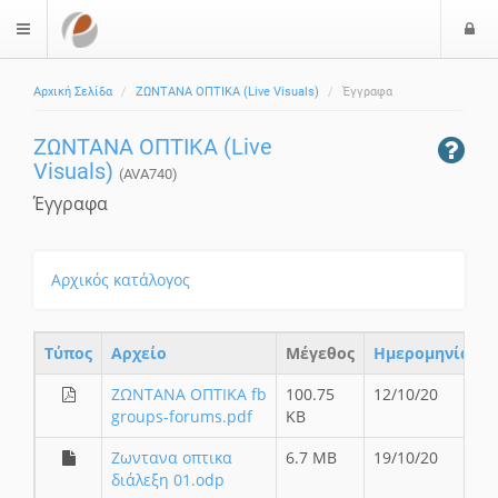
Ε
$langMenu
ί
Αρχική Σελίδα
ΖΩΝΤΑΝΑ ΟΠΤΙΚΑ (Live Visuals)
Έγγραφα
ο
δ
ΖΩΝΤΑΝΑ ΟΠΤΙΚΑ (Live
ο
Visuals)
ς
(AVA740)
Έγγραφα
Αρχικός κατάλογος
Τύπος
Aρχείο
Μέγεθος
Ημερομηνία
ΖΩΝΤΑΝΑ ΟΠΤΙΚΑ fb
100.75
12/10/20
groups-forums.pdf
KB
Ζωντανα οπτικα
6.7 MB
19/10/20
διάλεξη 01.odp