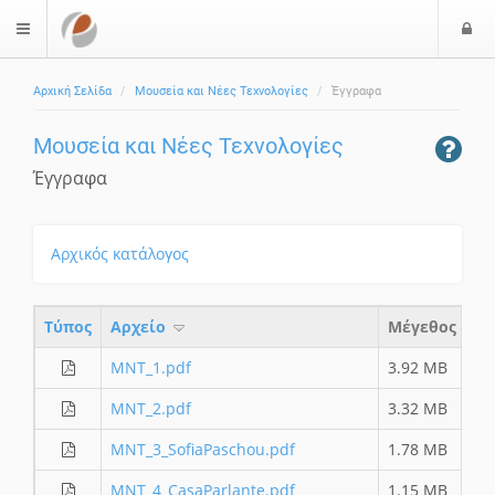
Ε
$langMenu
ί
Αρχική Σελίδα
Μουσεία και Νέες Τεχνολογίες
Έγγραφα
ο
δ
Μουσεία και Νέες Τεχνολογίες
ο
ς
Έγγραφα
Αρχικός κατάλογος
Τύπος
Aρχείο
Μέγεθος
Ημ
ΜΝΤ_1.pdf
3.92 MB
13
ΜΝΤ_2.pdf
3.32 MB
13
ΜΝΤ_3_SofiaPaschou.pdf
1.78 MB
13
ΜΝΤ_4_CasaParlante.pdf
1.15 MB
13