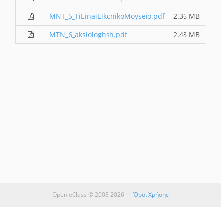
ΜΝΤ_5_TiEinaiEikonikoMoyseio.pdf
2.36 MB
13
ΜΤΝ_6_aksiologhsh.pdf
2.48 MB
13
Open eClass © 2003-2026 —
Όροι Χρήσης