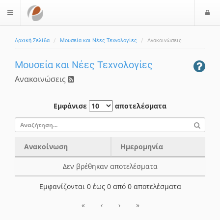
Ε
$langMenu
ί
Αρχική Σελίδα
Μουσεία και Νέες Τεχνολογίες
Ανακοινώσεις
ο
δ
Μουσεία και Νέες Τεχνολογίες
ο
ς
Ανακοινώσεις
Εμφάνισε
αποτελέσματα
Ανακοίνωση
Ημερομηνία
Ανακοίνωση
Ημερομηνία
Δεν βρέθηκαν αποτελέσματα
Εμφανίζονται 0 έως 0 από 0 αποτελέσματα
«
‹
›
»