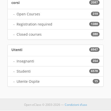
corsi
2087
- Open Courses
319
- Registration required
1388
- Closed courses
380
Utenti
6947
- Insegnanti
354
- Studenti
6578
- Utente Ospite
15
Open eClass © 2003-2026 —
Condizioni d’uso