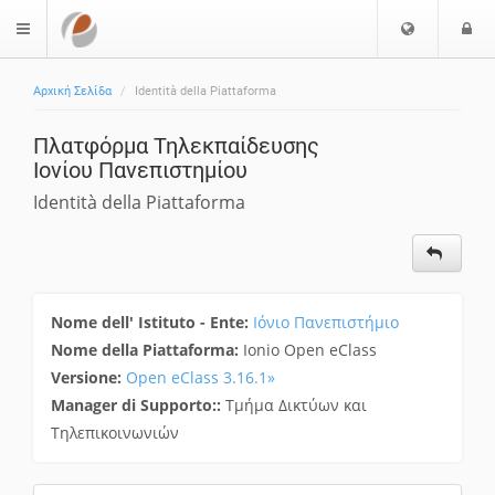
S
L
$langMenu
c
o
e
g
Αρχική Σελίδα
Identità della Piattaforma
g
i
l
Πλατφόρμα Τηλεκπαίδευσης
i
Ιονίου Πανεπιστημίου
e
r
Identità della Piattaforma
e
l
i
n
g
Nome dell' Istituto - Ente:
Ιόνιο Πανεπιστήμιο
u
Nome della Piattaforma:
Ionio Open eClass
a
Versione:
Open eClass 3.16.1»
Manager di Supporto::
Τμήμα Δικτύων και
Τηλεπικοινωνιών