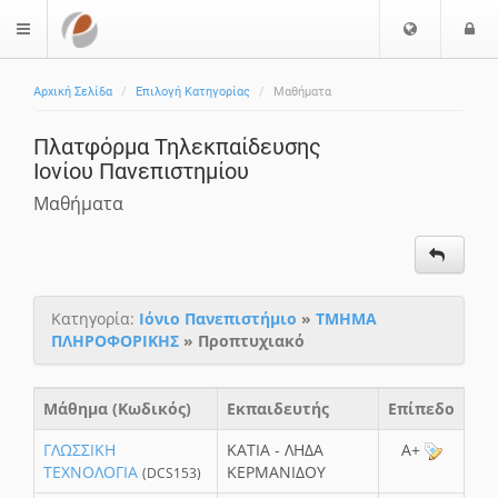
Ε
Ε
$langMenu
π
ί
ι
Αρχική Σελίδα
Επιλογή Κατηγορίας
Μαθήματα
λ
ο
ο
δ
Πλατφόρμα Τηλεκπαίδευσης
γ
ο
Ιονίου Πανεπιστημίου
ή
ς
Γ
Μαθήματα
λ
ώ
σ
σ
Κατηγορία:
Ιόνιο Πανεπιστήμιο
»
ΤΜΗΜΑ
α
ΠΛΗΡΟΦΟΡΙΚΗΣ
» Προπτυχιακό
ς
Μάθημα (Κωδικός)
Εκπαιδευτής
Επίπεδο
ΓΛΩΣΣΙΚΗ
ΚΑΤΙΑ - ΛΗΔΑ
A+
ΤΕΧΝΟΛΟΓΙΑ
ΚΕΡΜΑΝΙΔΟΥ
(DCS153)