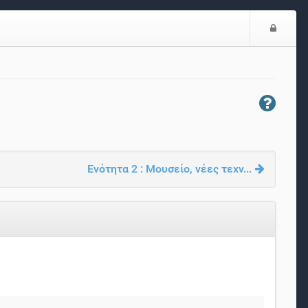
Ε
ί
σ
ο
δ
ο
ς
Ενότητα 2 : Μουσείο, νέες τεχν...