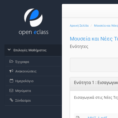
Αρχική Σελίδα
Μουσεία και Νέες
Μουσεία και Νέες Τ
Ενότητες
Επιλογές Μαθήματος
Έγγραφα
Ανακοινώσεις
Ημερολόγιο
Ενότητα 1 : Εισαγωγικ
Μηνύματα
Εισαγωγικά στις Νέες Τε
Σύνδεσμοι
ΜΝΤ_1.pdf