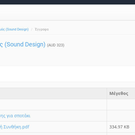
μός (Sound Design)
Έγγραφα
ς (Sound Design)
(AUD 323)
Μέγεθος
ης για σποτάκι
ή Συνθήκη.pdf
334.97 KB