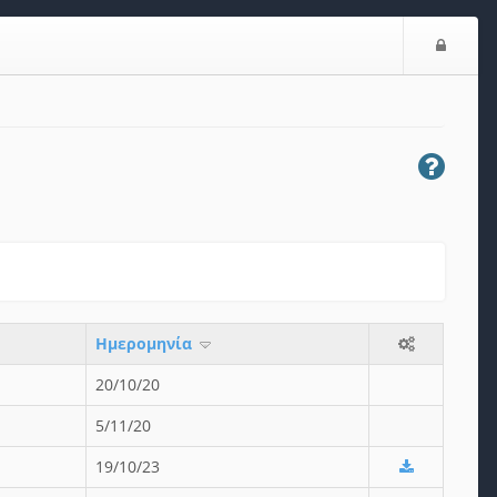
Ε
ί
σ
ο
δ
ο
ς
Ημερομηνία
20/10/20
5/11/20
19/10/23