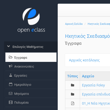
Αρχική Σελίδα
Ηχητικός Σχεδιασ
Ηχητικός Σχεδιασμό
Έγγραφα
Επιλογές Μαθήματος
Έγγραφα
Αρχικός κατάλογος
Ανακοινώσεις
Εργασίες
Τύπος
Aρχείο
Ημερολόγιο
Εργασία Foley
Μηνύματα
Εργασία επένδυσ
Πολυμέσα
01_Η Νέα Ηχητικ