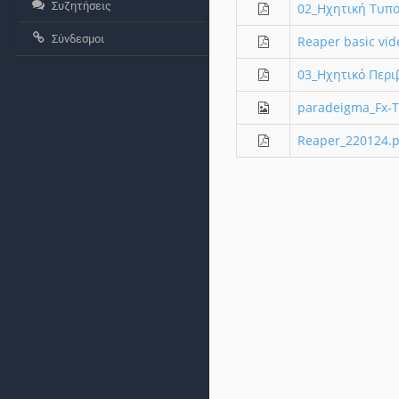
Συζητήσεις
02_Ηχητική Τυπο
Σύνδεσμοι
Reaper basic vid
03_Ηχητικό Περι
paradeigma_Fx-T
Reaper_220124.