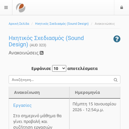
Ε
$langMenu
ί
Αρχική Σελίδα
Ηχητικός Σχεδιασμός (Sound Design)
Ανακοινώσεις
ο
δ
Ηχητικός Σχεδιασμός (Sound
ο
Design)
ς
(AUD 323)
Ανακοινώσεις
Εμφάνισε
αποτελέσματα
Ανακοίνωση
Ημερομηνία
Ανακοίνωση
Ημερομηνία
Πέμπτη 15 Ιανουαρίου
Εργασίες
2026 - 12:54 μ.μ.
Στο σημερινό μάθημα θα
γίνει προβολή και
συζήτηση εργασιών