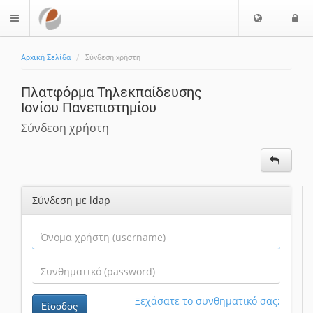
Ε
Ε
$langMenu
π
ί
ι
Αρχική Σελίδα
Σύνδεση χρήστη
λ
ο
ο
δ
Πλατφόρμα Τηλεκπαίδευσης
γ
ο
Ιονίου Πανεπιστημίου
ή
ς
Γ
Σύνδεση χρήστη
λ
ώ
σ
σ
Σύνδεση με ldap
α
ς
Ξεχάσατε το συνθηματικό σας;
Είσοδος