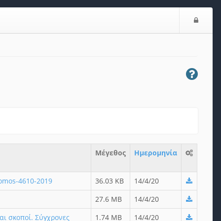
Ε
ί
σ
ο
δ
ο
ς
Μέγεθος
Ημερομηνία
nomos-4610-2019
36.03 KB
14/4/20
27.6 MB
14/4/20
αι σκοποί. Σύγχρονες
1.74 MB
14/4/20