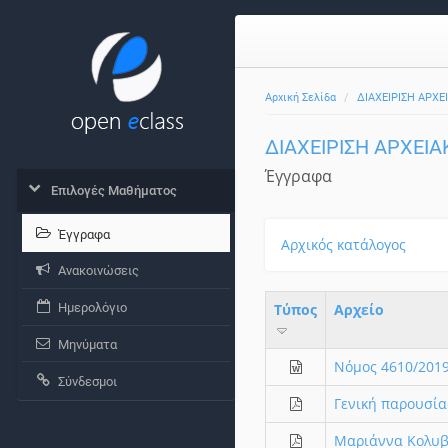
Αρχική Σελίδα
ΔΙΑΧΕΙΡΙΣΗ ΑΡΧΕ
ΔΙΑΧΕΙΡΙΣΗ ΑΡΧΕΙΑ
Έγγραφα
Επιλογές Μαθήματος
Έγγραφα
Αρχικός κατάλογος
Ανακοινώσεις
Ημερολόγιο
Τύπος
Aρχείο
Μηνύματα
Νόμος 4610/2019
Σύνδεσμοι
Γενική παρουσία
Μαριάννα Κολυβά