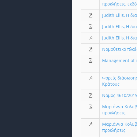
προκλήσεις, εκδό
Judith Ellis, Η 
Judith Ellis, Η 
Judith Ellis, Η 
Νομοθετικό πλαί
Management of ar
Φορείς διάσωσης
Κράτους
Νόμος 4610/201
Μαριάννα Κολυβά
προκλήσεις.
Μαριάννα Κολυβά
προκλήσεις.