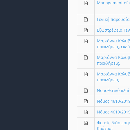
Management of ar
Γενική παρουσία
Εξωστρέφεια Γεν
Μαριάννα Κολυβά
προκλήσεις, εκδό
Μαριάννα Κολυβά
προκλήσεις.
Μαριάννα Κολυβά
προκλήσεις.
Νομοθετικό πλαί
Νόμος 4610/201
Νόμος 4610/2019
Φορείς διάσωσης
Κράτους