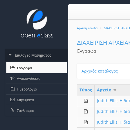
Αρχική Σελίδα
ΔΙΑΧΕΙΡΙΣΗ ΑΡΧΕ
ΔΙΑΧΕΙΡΙΣΗ ΑΡΧΕΙΑ
Έγγραφα
Επιλογές Μαθήματος
Έγγραφα
Αρχικός κατάλογος
Ανακοινώσεις
Ημερολόγιο
Τύπος
Aρχείο
Μηνύματα
Judith Ellis, Η 
Σύνδεσμοι
Judith Ellis, Η 
Judith Ellis, Η 