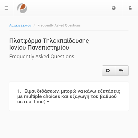
S
L
$langMenu
c
o
e
g
Αρχική Σελίδα
Frequently Asked Questions
g
i
l
Πλατφόρμα Τηλεκπαίδευσης
i
Ιονίου Πανεπιστημίου
e
r
Frequently Asked Questions
e
l
i
n
g
1.
Είμαι διδάσκων, μπορώ να κάνω εξετάσεις
u
με multiple choices και εξαγωγή του βαθμού
σε real time;
a