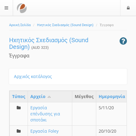
Ε
$langMenu
ί
Αρχική Σελίδα
Ηχητικός Σχεδιασμός (Sound Design)
Έγγραφα
ο
δ
Ηχητικός Σχεδιασμός (Sound
ο
Design)
ς
(AUD 323)
Έγγραφα
Αρχικός κατάλογος
Τύπος
Aρχείο
Μέγεθος
Ημερομηνία
Εργασία
5/11/20
επένδυσης για
σποτάκι
Εργασία Foley
20/10/20