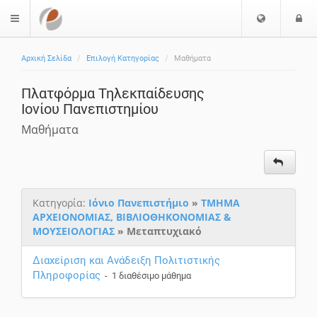
Ε
Ε
$langMenu
π
ί
ι
Αρχική Σελίδα
Επιλογή Κατηγορίας
Μαθήματα
λ
ο
ο
δ
Πλατφόρμα Τηλεκπαίδευσης
γ
ο
Ιονίου Πανεπιστημίου
ή
ς
Γ
Μαθήματα
λ
ώ
σ
σ
Κατηγορία:
Ιόνιο Πανεπιστήμιο
»
ΤΜΗΜΑ
α
ΑΡΧΕΙΟΝΟΜΙΑΣ, ΒΙΒΛΙΟΘΗΚΟΝΟΜΙΑΣ &
ς
ΜΟΥΣΕΙΟΛΟΓΙΑΣ
» Μεταπτυχιακό
Διαχείριση και Ανάδειξη Πολιτιστικής
Πληροφορίας
- 1 διαθέσιμο μάθημα