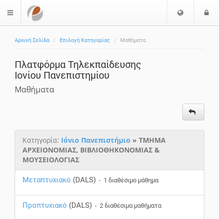
Ε
Ε
$langMenu
π
ί
ι
Αρχική Σελίδα
Επιλογή Κατηγορίας
Μαθήματα
λ
ο
ο
δ
Πλατφόρμα Τηλεκπαίδευσης
γ
ο
Ιονίου Πανεπιστημίου
ή
ς
Γ
Μαθήματα
λ
ώ
σ
σ
Κατηγορία:
Ιόνιο Πανεπιστήμιο
» ΤΜΗΜΑ
α
ΑΡΧΕΙΟΝΟΜΙΑΣ, ΒΙΒΛΙΟΘΗΚΟΝΟΜΙΑΣ &
ς
ΜΟΥΣΕΙΟΛΟΓΙΑΣ
Μεταπτυχιακό
(DALS)
- 1 διαθέσιμο μάθημα
Προπτυχιακό
(DALS)
- 2 διαθέσιμα μαθήματα