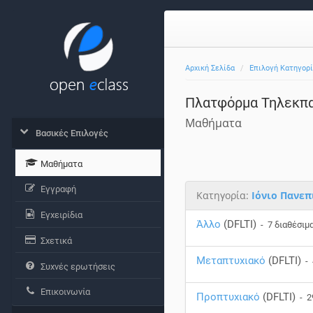
Αρχική Σελίδα
Επιλογή Κατηγορ
Πλατφόρμα Τηλεκπα
Μαθήματα
Βασικές Επιλογές
Μαθήματα
Εγγραφή
Κατηγορία:
Ιόνιο Πανεπ
Εγχειρίδια
Άλλο
(DFLTI)
- 7 διαθέσιμ
Σχετικά
Μεταπτυχιακό
(DFLTI)
- 
Συχνές ερωτήσεις
Επικοινωνία
Προπτυχιακό
(DFLTI)
- 2