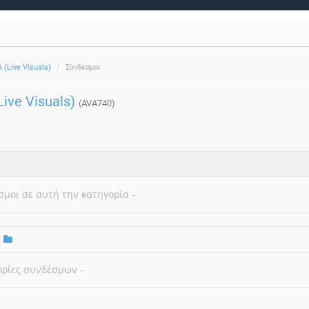
(Live Visuals)
Σύνδεσμοι
ve Visuals)
(AVA740)
σμοι σε αυτή την κατηγορία -
ορίες συνδέσμων -