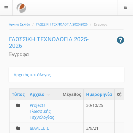
Ε
$langMenu
ί
Αρχική Σελίδα
ΓΛΩΣΣΙΚΗ ΤΕΧΝΟΛΟΓΙΑ 2025-2026
Έγγραφα
ο
δ
ΓΛΩΣΣΙΚΗ ΤΕΧΝΟΛΟΓΙΑ 2025-
ο
2026
ς
Έγγραφα
Αρχικός κατάλογος
Τύπος
Aρχείο
Μέγεθος
Ημερομηνία
Projects
30/10/25
Γλωσσικής
Τεχνολογίας
ΔΙΑΛΕΞΕΙΣ
3/9/21