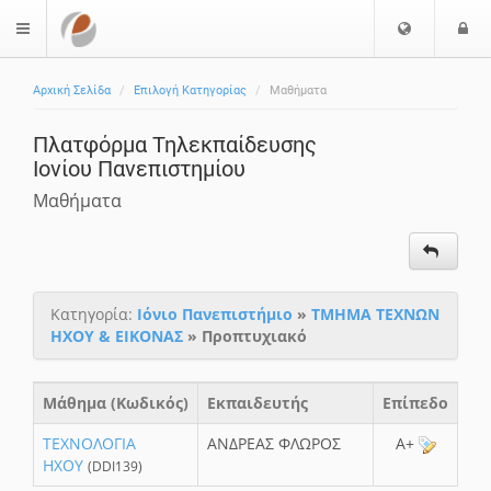
Ε
Ε
$langMenu
π
ί
ι
Αρχική Σελίδα
Επιλογή Κατηγορίας
Μαθήματα
λ
ο
ο
δ
Πλατφόρμα Τηλεκπαίδευσης
γ
ο
Ιονίου Πανεπιστημίου
ή
ς
Γ
Μαθήματα
λ
ώ
σ
σ
Κατηγορία:
Ιόνιο Πανεπιστήμιο
»
ΤΜΗΜΑ ΤΕΧΝΩΝ
α
ΗΧΟΥ & ΕΙΚΟΝΑΣ
» Προπτυχιακό
ς
Μάθημα (Κωδικός)
Εκπαιδευτής
Επίπεδο
ΤΕΧΝΟΛΟΓΙΑ
ΑΝΔΡΕΑΣ ΦΛΩΡΟΣ
A+
ΗΧΟΥ
(DDI139)