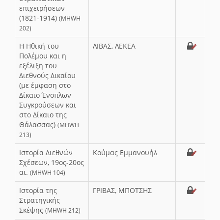
επιχειρήσεων
(1821-1914)
(MHWH
202)
Η Ηθική του
ΛΙΒΑΣ, ΛΕΚΕΑ
Πολέμου και η
εξέλιξη του
Διεθνούς Δικαίου
(με έμφαση στο
Δίκαιο Ένοπλων
Συγκρούσεων και
στο Δίκαιο της
Θάλασσας)
(MHWH
213)
Ιστορία Διεθνών
Κούμας Εμμανουήλ
Σχέσεων, 19ος-20ος
αι.
(MHWH 104)
Ιστορία της
ΓΡΙΒΑΣ, ΜΠΟΤΣΗΣ
Στρατηγικής
Σκέψης
(MHWH 212)