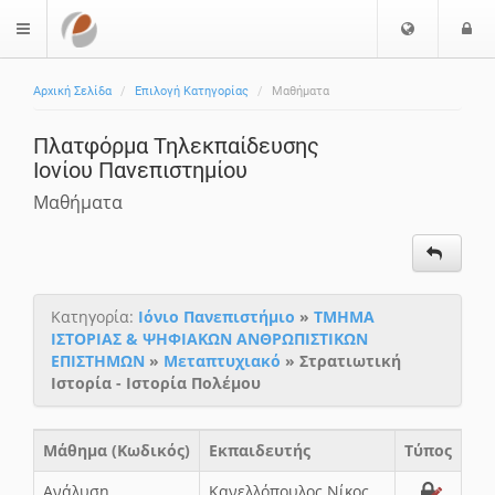
Ε
Ε
$langMenu
π
ί
ι
Αρχική Σελίδα
Επιλογή Κατηγορίας
Μαθήματα
λ
ο
ο
δ
Πλατφόρμα Τηλεκπαίδευσης
γ
ο
Ιονίου Πανεπιστημίου
ή
ς
Γ
Μαθήματα
λ
ώ
σ
σ
Κατηγορία:
Ιόνιο Πανεπιστήμιο
»
ΤΜΗΜΑ
α
ΙΣΤΟΡΙΑΣ & ΨΗΦΙΑΚΩΝ ΑΝΘΡΩΠΙΣΤΙΚΩΝ
ς
ΕΠΙΣΤΗΜΩΝ
»
Μεταπτυχιακό
» Στρατιωτική
Ιστορία - Ιστορία Πολέμου
Μάθημα (Κωδικός)
Εκπαιδευτής
Τύπος
Ανάλυση
Κανελλόπουλος Νίκος