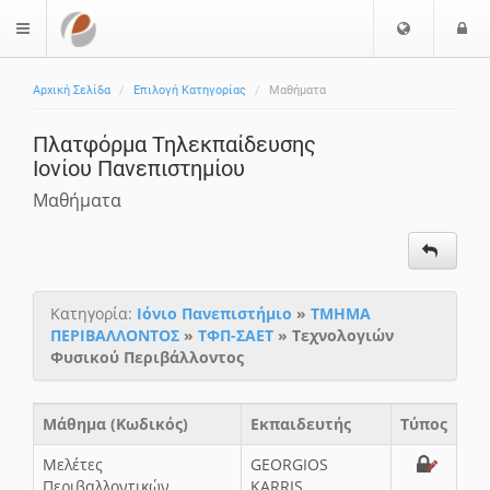
Ε
Ε
$langMenu
π
ί
ι
Αρχική Σελίδα
Επιλογή Κατηγορίας
Μαθήματα
λ
ο
ο
δ
Πλατφόρμα Τηλεκπαίδευσης
γ
ο
Ιονίου Πανεπιστημίου
ή
ς
Γ
Μαθήματα
λ
ώ
σ
σ
Κατηγορία:
Ιόνιο Πανεπιστήμιο
»
ΤΜΗΜΑ
α
ΠΕΡΙΒΑΛΛΟΝΤΟΣ
»
ΤΦΠ-ΣΑΕΤ
» Τεχνολογιών
ς
Φυσικού Περιβάλλοντος
Μάθημα (Κωδικός)
Εκπαιδευτής
Τύπος
Mελέτες
GEORGIOS
Περιβαλλοντικών
KARRIS