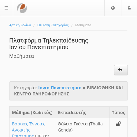
Ε
Ε
$langMenu
π
ί
ι
Αρχική Σελίδα
Επιλογή Κατηγορίας
Μαθήματα
λ
ο
ο
δ
Πλατφόρμα Τηλεκπαίδευσης
γ
ο
Ιονίου Πανεπιστημίου
ή
ς
Γ
Μαθήματα
λ
ώ
σ
σ
Κατηγορία:
Ιόνιο Πανεπιστήμιο
» ΒΙΒΛΙΟΘΗΚΗ ΚΑΙ
α
ΚΕΝΤΡΟ ΠΛΗΡΟΦΟΡΗΣΗΣ
ς
Μάθημα (Κωδικός)
Εκπαιδευτής
Τύπος
Βασικές Έννοιες
Θάλεια Γκόντα (Thalia
Ανοικτής
Gonda)
Επιστήμης
(LIB001)