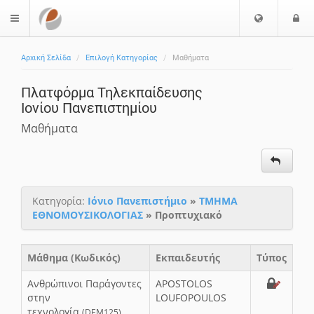
Ε
Ε
$langMenu
π
ί
ι
Αρχική Σελίδα
Επιλογή Κατηγορίας
Μαθήματα
λ
ο
ο
δ
Πλατφόρμα Τηλεκπαίδευσης
γ
ο
Ιονίου Πανεπιστημίου
ή
ς
Γ
Μαθήματα
λ
ώ
σ
σ
Κατηγορία:
Ιόνιο Πανεπιστήμιο
»
ΤΜΗΜΑ
α
ΕΘΝΟΜΟΥΣΙΚΟΛΟΓΙΑΣ
» Προπτυχιακό
ς
Μάθημα (Κωδικός)
Εκπαιδευτής
Τύπος
Ανθρώπινοι Παράγοντες
APOSTOLOS
στην
LOUFOPOULOS
τεχνολογία
(DEM125)