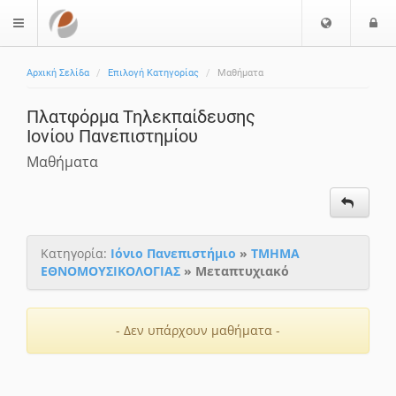
Ε
Ε
$langMenu
π
ί
ι
Αρχική Σελίδα
Επιλογή Κατηγορίας
Μαθήματα
λ
ο
ο
δ
Πλατφόρμα Τηλεκπαίδευσης
γ
ο
Ιονίου Πανεπιστημίου
ή
ς
Γ
Μαθήματα
λ
ώ
σ
σ
Κατηγορία:
Ιόνιο Πανεπιστήμιο
»
ΤΜΗΜΑ
α
ΕΘΝΟΜΟΥΣΙΚΟΛΟΓΙΑΣ
» Μεταπτυχιακό
ς
- Δεν υπάρχουν μαθήματα -