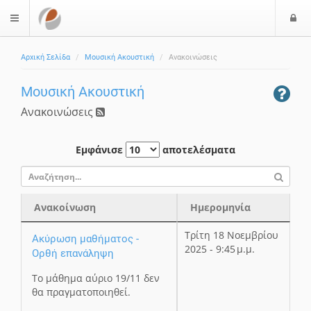
Ε
$langMenu
ί
Αρχική Σελίδα
Μουσική Ακουστική
Ανακοινώσεις
ο
δ
Μουσική Ακουστική
ο
ς
Ανακοινώσεις
Εμφάνισε
αποτελέσματα
Ανακοίνωση
Ημερομηνία
Ανακοίνωση
Ημερομηνία
Τρίτη 18 Νοεμβρίου
Ακύρωση μαθήματος -
2025 - 9:45 μ.μ.
Ορθή επανάληψη
Το μάθημα αύριο 19/11 δεν
θα πραγματοποιηθεί.