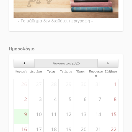
- Το μάθημα δεν διαθέτει περιγραφή -
Ημερολόγιο
Προηγούμενος Μήνας
Επόμενος Μήν
Αύγουστος 2026
Κυριακή
Δευτέρα
Τρίτη
Τετάρτη
Πέμπτη
Παρασκευ
Σάββατο
ή
26
27
28
29
30
31
1
2
3
4
5
6
7
8
9
10
11
12
13
14
15
16
17
18
19
20
21
22