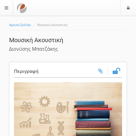
Ε
$langMenu
ί
Αρχική Σελίδα
Μουσική Ακουστική
ο
δ
Μουσική Ακουστική
ο
ς
Διονύσης Μπατζάκης
Περιγραφή