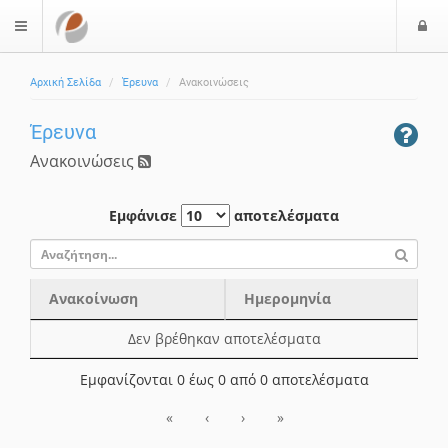
Ε
$langMenu
ί
Αρχική Σελίδα
Έρευνα
Ανακοινώσεις
ο
δ
Έρευνα
ο
ς
Ανακοινώσεις
Εμφάνισε
αποτελέσματα
Ανακοίνωση
Ημερομηνία
Ανακοίνωση
Ημερομηνία
Δεν βρέθηκαν αποτελέσματα
Εμφανίζονται 0 έως 0 από 0 αποτελέσματα
«
‹
›
»