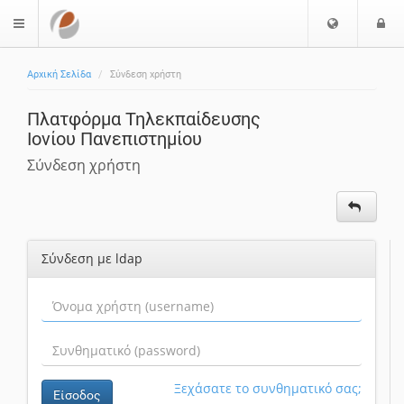
Ε
Ε
$langMenu
π
ί
ι
Αρχική Σελίδα
Σύνδεση χρήστη
λ
ο
ο
δ
Πλατφόρμα Τηλεκπαίδευσης
γ
ο
Ιονίου Πανεπιστημίου
ή
ς
Γ
Σύνδεση χρήστη
λ
ώ
σ
σ
Σύνδεση με ldap
α
ς
Ξεχάσατε το συνθηματικό σας;
Είσοδος