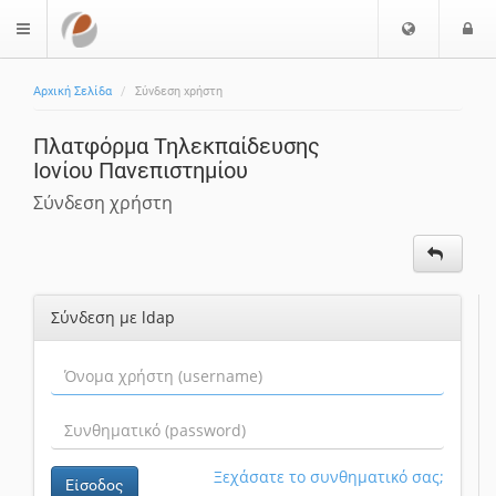
Ε
Ε
$langMenu
π
ί
ι
Αρχική Σελίδα
Σύνδεση χρήστη
λ
ο
ο
δ
Πλατφόρμα Τηλεκπαίδευσης
γ
ο
Ιονίου Πανεπιστημίου
ή
ς
Γ
Σύνδεση χρήστη
λ
ώ
σ
σ
Σύνδεση με ldap
α
ς
Ξεχάσατε το συνθηματικό σας;
Είσοδος