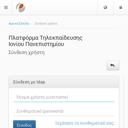
Ε
Ε
$langMenu
π
ί
ι
Αρχική Σελίδα
Σύνδεση χρήστη
λ
ο
ο
δ
Πλατφόρμα Τηλεκπαίδευσης
γ
ο
Ιονίου Πανεπιστημίου
ή
ς
Γ
Σύνδεση χρήστη
λ
ώ
σ
σ
Σύνδεση με ldap
α
ς
Ξεχάσατε το συνθηματικό σας;
Είσοδος