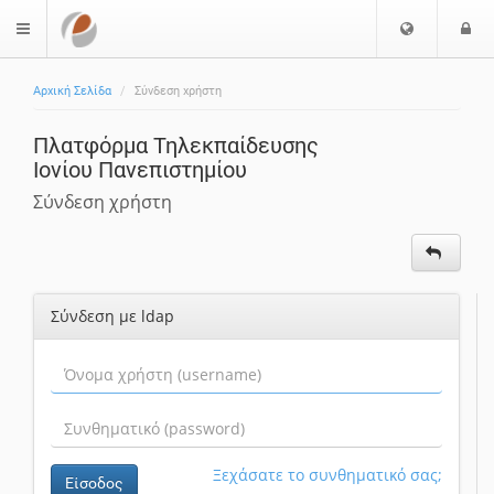
Ε
Ε
$langMenu
π
ί
ι
Αρχική Σελίδα
Σύνδεση χρήστη
λ
ο
ο
δ
Πλατφόρμα Τηλεκπαίδευσης
γ
ο
Ιονίου Πανεπιστημίου
ή
ς
Γ
Σύνδεση χρήστη
λ
ώ
σ
σ
Σύνδεση με ldap
α
ς
Ξεχάσατε το συνθηματικό σας;
Είσοδος