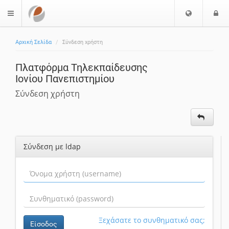
Ε
Ε
$langMenu
π
ί
ι
Αρχική Σελίδα
Σύνδεση χρήστη
λ
ο
ο
δ
Πλατφόρμα Τηλεκπαίδευσης
γ
ο
Ιονίου Πανεπιστημίου
ή
ς
Γ
Σύνδεση χρήστη
λ
ώ
σ
σ
Σύνδεση με ldap
α
ς
Ξεχάσατε το συνθηματικό σας;
Είσοδος