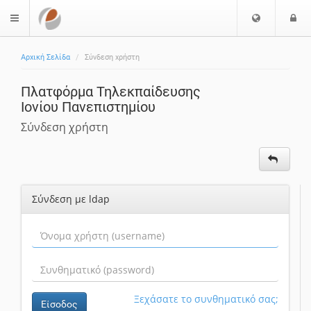
Ε
Ε
$langMenu
π
ί
ι
Αρχική Σελίδα
Σύνδεση χρήστη
λ
ο
ο
δ
Πλατφόρμα Τηλεκπαίδευσης
γ
ο
Ιονίου Πανεπιστημίου
ή
ς
Γ
Σύνδεση χρήστη
λ
ώ
σ
σ
Σύνδεση με ldap
α
ς
Ξεχάσατε το συνθηματικό σας;
Είσοδος