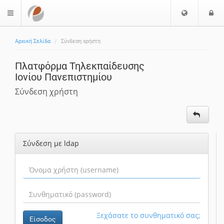
Ε
Ε
$langMenu
π
ί
ι
Αρχική Σελίδα
Σύνδεση χρήστη
λ
ο
ο
δ
Πλατφόρμα Τηλεκπαίδευσης
γ
ο
Ιονίου Πανεπιστημίου
ή
ς
Γ
Σύνδεση χρήστη
λ
ώ
σ
σ
Σύνδεση με ldap
α
ς
Ξεχάσατε το συνθηματικό σας;
Είσοδος