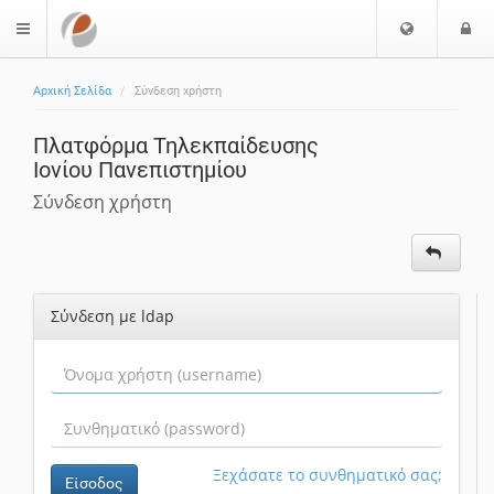
Ε
Ε
$langMenu
π
ί
ι
Αρχική Σελίδα
Σύνδεση χρήστη
λ
ο
ο
δ
Πλατφόρμα Τηλεκπαίδευσης
γ
ο
Ιονίου Πανεπιστημίου
ή
ς
Γ
Σύνδεση χρήστη
λ
ώ
σ
σ
Σύνδεση με ldap
α
ς
Ξεχάσατε το συνθηματικό σας;
Είσοδος