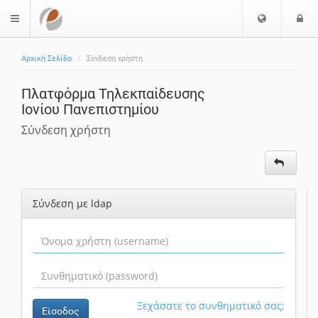
Ε
Ε
$langMenu
π
ί
ι
Αρχική Σελίδα
Σύνδεση χρήστη
λ
ο
ο
δ
Πλατφόρμα Τηλεκπαίδευσης
γ
ο
Ιονίου Πανεπιστημίου
ή
ς
Γ
Σύνδεση χρήστη
λ
ώ
σ
σ
Σύνδεση με ldap
α
ς
Ξεχάσατε το συνθηματικό σας;
Είσοδος