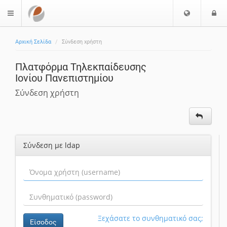
Ε
Ε
$langMenu
π
ί
ι
Αρχική Σελίδα
Σύνδεση χρήστη
λ
ο
ο
δ
Πλατφόρμα Τηλεκπαίδευσης
γ
ο
Ιονίου Πανεπιστημίου
ή
ς
Γ
Σύνδεση χρήστη
λ
ώ
σ
σ
Σύνδεση με ldap
α
ς
Ξεχάσατε το συνθηματικό σας;
Είσοδος