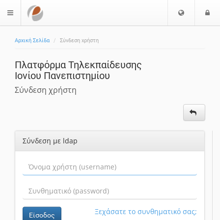
Ε
Ε
$langMenu
π
ί
ι
Αρχική Σελίδα
Σύνδεση χρήστη
λ
ο
ο
δ
Πλατφόρμα Τηλεκπαίδευσης
γ
ο
Ιονίου Πανεπιστημίου
ή
ς
Γ
Σύνδεση χρήστη
λ
ώ
σ
σ
Σύνδεση με ldap
α
ς
Ξεχάσατε το συνθηματικό σας;
Είσοδος