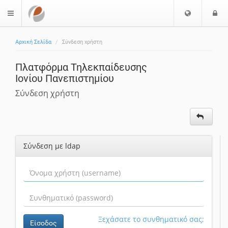
Ε
Ε
$langMenu
π
ί
ι
Αρχική Σελίδα
Σύνδεση χρήστη
λ
ο
ο
δ
Πλατφόρμα Τηλεκπαίδευσης
γ
ο
Ιονίου Πανεπιστημίου
ή
ς
Γ
Σύνδεση χρήστη
λ
ώ
σ
σ
Σύνδεση με ldap
α
ς
Ξεχάσατε το συνθηματικό σας;
Είσοδος