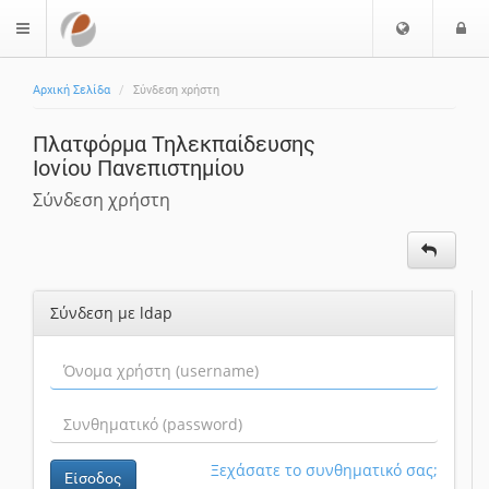
Ε
Ε
$langMenu
π
ί
ι
Αρχική Σελίδα
Σύνδεση χρήστη
λ
ο
ο
δ
Πλατφόρμα Τηλεκπαίδευσης
γ
ο
Ιονίου Πανεπιστημίου
ή
ς
Γ
Σύνδεση χρήστη
λ
ώ
σ
σ
Σύνδεση με ldap
α
ς
Ξεχάσατε το συνθηματικό σας;
Είσοδος