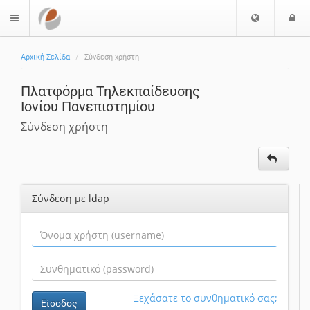
Ε
Ε
$langMenu
π
ί
ι
Αρχική Σελίδα
Σύνδεση χρήστη
λ
ο
ο
δ
Πλατφόρμα Τηλεκπαίδευσης
γ
ο
Ιονίου Πανεπιστημίου
ή
ς
Γ
Σύνδεση χρήστη
λ
ώ
σ
σ
Σύνδεση με ldap
α
ς
Ξεχάσατε το συνθηματικό σας;
Είσοδος