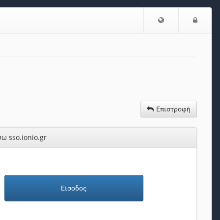
Ε
Ε
π
ί
ι
σ
λ
ο
ο
δ
γ
ο
ή
ς
Γ
λ
Επιστροφή
ώ
σ
ω sso.ionio.gr
σ
α
ς
Είσοδος