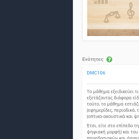
Ενότητες
DMC106
Το μάθημα εξειδικεύει 
εξετάζοντας διάφορα είδ
τούτο, το μάθημα εστιά
(εφημερίδες, περιοδικά,
(οπτικο-ακουστικά και ψ
Έτσι, είτε στο επίπεδο τ
ψηφιακή μορφή) και του
παραδοσιακών και ψηφια