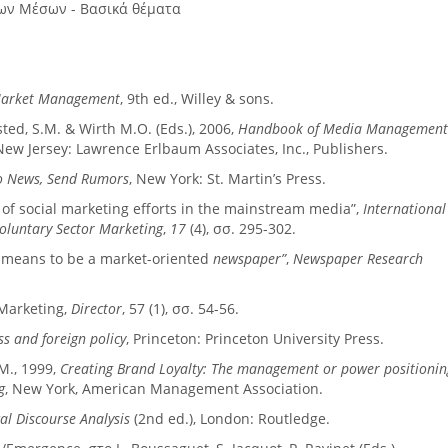
ων Μέσων - Βασικά θέματα
 Market Management
, 9th ed., Willey & sons.
ted, S.M. & Wirth M.O. (Eds.), 2006,
Handbook of Media Managemen
ew Jersey: Lawrence Erlbaum Associates, Inc., Publishers.
no News, Send Rumors
, New York: St. Martin’s Press.
e of social marketing efforts in the mainstream media”,
International
Voluntary Sector Marketing
,
17
(4), σσ. 295-302.
t means to be a market-oriented
newspaper”
,
Newspaper Research
 Marketing,
Director
, 57 (1), σσ. 54-56.
ss and foreign policy
, Princeton: Princeton University Press.
M., 1999,
Creating Brand Loyalty: The management or power positionin
g
, New York, American Management Association.
cal Discourse Analysis
(2nd ed.), London: Routledge.