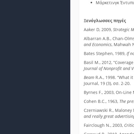
Μάρκετινγκ Έντυπ
Ξενόγλωσσες πηγές
Aaker D, 2009,
Strategic
Albarran A.B., Chan-Olms
and Economics
, Mahwah N
Bates Stephen, 1989,
If 
Basil M., 2012, “Coverag
Journal of Nonprofit and 
Beam
R.A., 1998. “What i
Journal, 19 (3), σσ. 2-20.
Byrnes F., 2003, On-Line
Cohen B.C., 1963,
The pre
Czerniawski R., Maloney 
and really great advertisin
Fairclough N., 2003,
Criti