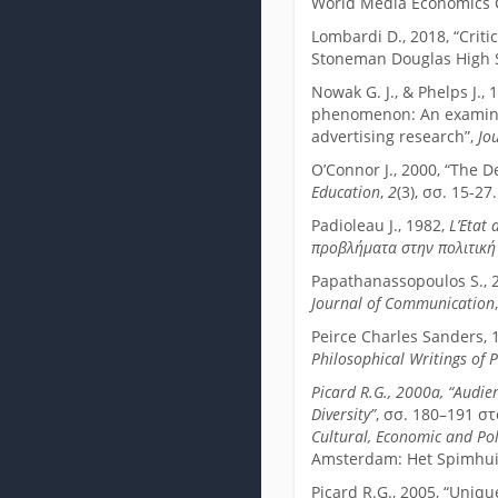
World Media Economics C
Lombardi D., 2018, “Criti
Stoneman Douglas High Sc
Nowak G. J., & Phelps J.
phenomenon: An examinati
advertising research”,
Jo
O’Connor J., 2000, “The De
Education
,
2
(3), σσ. 15-27.
Padioleau J., 1982,
L’Etat 
προβλήματα στην πολιτική
Papathanassopoulos S., 
Journal of Communication
Peirce Charles Sanders, 1
Philosophical Writings of P
Picard
R.G.,
2000a, “Audie
Diversity”
, σσ. 180–191 στ
Cultural, Economic and Po
Amsterdam: Het Spimhu
Picard R.G., 2005, “Uniq