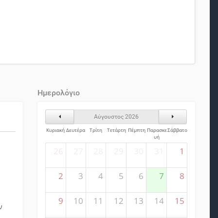
Ημερολόγιο
Προηγούμενος Μήνας
Επόμενος Μήνα
Αύγουστος 2026
Κυριακή
Δευτέρα
Τρίτη
Τετάρτη
Πέμπτη
Παρασκε
Σάββατο
υή
26
27
28
29
30
31
1
2
3
4
5
6
7
8
9
10
11
12
13
14
15
ν