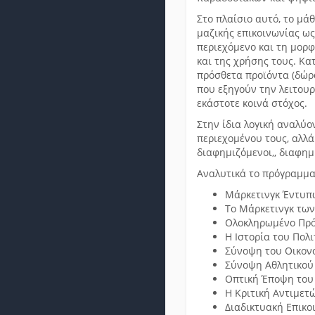
Στο πλαίσιο αυτό, το μ
μαζικής επικοινωνίας ως
περιεχόμενο και τη μορ
και της χρήσης τους. Κα
πρόσθετα προϊόντα (δώρα
που εξηγούν την λειτου
εκάστοτε κοινά στόχος.
Στην ίδια λογική αναλύ
περιεχομένου τους, αλλά
διαφημιζόμενοι,, διαφημι
Αναλυτικά το πρόγραμμα
Μάρκετινγκ Έντυπ
Το Μάρκετινγκ τω
Ολοκληρωμένο Πρό
Η Ιστορία του Πολ
Σύνοψη του Οικον
Σύνοψη Αθλητικού 
Οπτική Έποψη του
Η Κριτική Αντιμε
Διαδικτυακή Επικο