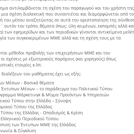
άθημα αντιλαμβάνεται τη σχέση του παραγωγού και του χρήστη τη
 μια σχέση διαλεκτική που συναντιέται και διαμορφώνεται από το
φή του μέσου αναζητώντας σε αυτά την αριστοποίηση της σύνθεσ
τ΄ αυτόν τον τρόπο, θέματα όπως: ύλη κειμένων, εκπομπές αλλά κα
) των εφημερίδων και των περιοδικών γίνονται αντικείμενα μελέ
ργία των συγκεκεριμένων ΜΜΕ αλλά και τη σχέση τους με τα
ονται μέθοδοι προβολής των επιχειρήσεων ΜΜΕ και του
 οι σχέσεις με εξωτερικούς παρόχους (και χορηγούς) όπως
στικές εταιρίες κ.λπ.
 διαλέξεων του μαθήματος έχει ως εξής:
ων Μέσων - Βασικά θέματα
ν Έντυπων Μέσων – το παράδειγμα του Πολιτικού Τύπου
γραμμα Μάρκετινγκ & Μίγμα Προϊόντων & Υπηρεσιών
ιτικού Τύπου στην Ελλάδα – Σύνοψη
ομικού Τύπου της Ελλάδας
Τύπου της Ελλάδας - Οπαδισμός & Κρίση
 Ελληνικού Περιοδικού Τύπου
τώπιση των Έντυπων ΜΜΕ της Ελλάδας
ινωνία & Σύγκλιση