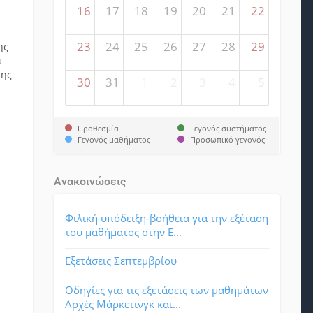
16
17
18
19
20
21
22
ς
23
24
25
26
27
28
29
ης
ι
της
30
31
1
2
3
4
5
Προθεσμία
Γεγονός συστήματος
Γεγονός μαθήματος
Προσωπικό γεγονός
Ανακοινώσεις
Φιλική υπόδειξη-βοήθεια για την εξέταση
του μαθήματος στην Ε...
Εξετάσεις Σεπτεμβρίου
Οδηγίες για τις εξετάσεις των μαθημάτων
Αρχές Μάρκετινγκ και...