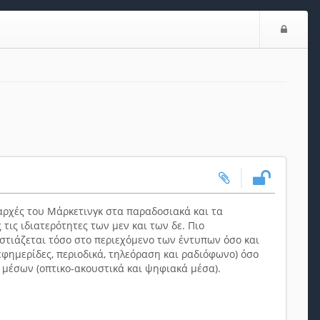
Ε
ί
σ
ο
δ
ο
ς
 αρχές του Μάρκετινγκ στα παραδοσιακά και τα
ις ιδιατερότητες των μεν και των δε. Πιο
στιάζεται τόσο στο περιεχόμενο των έντυπων όσο και
φημερίδες, περιοδικά, τηλεόραση και ραδιόφωνο) όσο
 μέσων (οπτικο-ακουστικά και ψηφιακά μέσα).