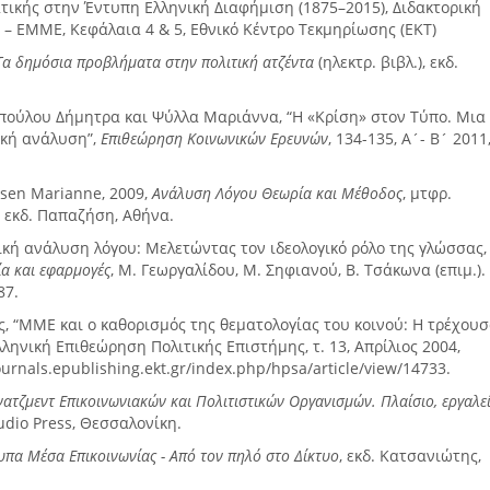
ικής στην Έντυπη Ελληνική Διαφήμιση (1875–2015), Διδακτορική
 – ΕΜΜΕ, Κεφάλαια 4 & 5, Εθνικό Κέντρο Τεκμηρίωσης (ΕΚΤ)
Τα δημόσια προβλήματα στην πολιτική ατζέντα
(ηλεκτρ. βιβλ.), εκδ.
πούλου Δήμητρα και Ψύλλα Μαριάννα, “Η «Κρίση» στον Τύπο. Μια
ική ανάλυση”,
Επιθεώρηση Κοινωνικών Ερευνών
, 134-135, Α´- Β´ 2011
ensen Marianne, 2009,
Ανάλυση Λόγου Θεωρία και Μέθοδος
, μτφρ.
 εκδ. Παπαζήση, Αθήνα.
ιτική ανάλυση λόγου: Μελετώντας τον ιδεολογικό ρόλο της γλώσσας,
α και εφαρμογές
, Μ. Γεωργαλίδου, Μ. Σηφιανού, Β. Τσάκωνα (επιμ.).
87.
, “ΜΜΕ και ο καθορισμός της θεματολογίας του κοινού: Η τρέχου
ληνική Επιθεώρηση Πολιτικής Επιστήμης, τ. 13, Απρίλιος 2004,
ournals.epublishing.ekt.gr/index.php/hpsa/article/view/14733.
ατζμεντ Επικοινωνιακών και Πολιτιστικών Οργανισμών. Πλαίσιο, εργαλεί
tudio Press, Θεσσαλονίκη.
υπα Μέσα Επικοινωνίας - Από τον πηλό στο Δίκτυο
, εκδ. Κατσανιώτης,