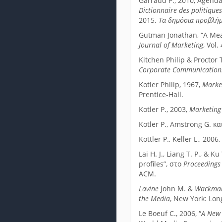
Garraud P., 2010, Agenda/
Dictionnaire des politique
2015.
Τα δημόσια προβλήμ
Gutman Jonathan, “A Mea
Journal of Marketing
, Vol.
Kitchen Philip & Proctor
Corporate Communications:
Kotler Philip, 1967,
Marke
Prentice-Hall.
Kotler P., 2003,
Marketing
Kotler P., Amstrong G. κ
Kottler P., Keller L., 2006
Lai H. J., Liang T. P., &
profiles”, στο
Proceedings 
ACM.
Lavine
John M. &
Wackma
the Media
, New York: Lon
Le Boeuf C., 2006, “
A New