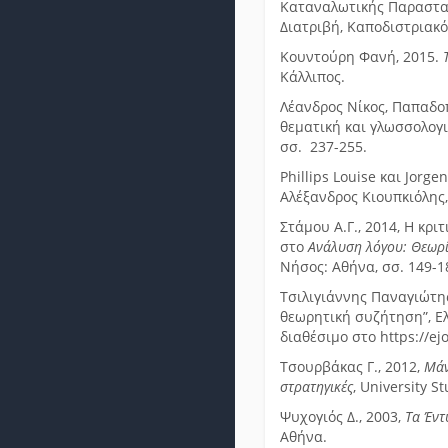
Καταναλωτικής Παραστατ
Διατριβή, Καποδιστριακό
Κουντούρη Φανή, 2015.
Κάλλιπος.
Λέανδρος Νίκος, Παπαδο
θεματική και γλωσσολογ
σσ. 237-255.
Phillips Louise και Jorg
Αλέξανδρος Κιουπκιόλης,
Στάμου Α.Γ., 2014, Η κρ
στο
Ανάλυση λόγου: Θεωρί
Νήσος: Αθήνα, σσ. 149-1
Τσιλιγιάννης Παναγιώτης
θεωρητική συζήτηση”, Ελ
διαθέσιμο στο https://ej
Τσουρβάκας Γ., 2012,
Μάν
στρατηγικές
, University S
Ψυχογιός Δ., 2003,
Τα Έντ
Αθήνα.