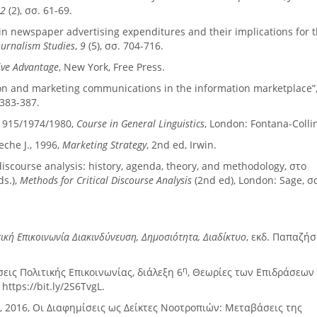
,
2
(2), σσ. 61-69.
s in newspaper advertising expenditures and their implications for 
ournalism Studies
,
9
(5), σσ. 704-716.
ive Advantage
, New York, Free Press.
ion and marketing communications in the information marketplace”
. 383-387.
1915/1974/1980,
Course in General Linguistics
, London: Fontana-Colli
eche J., 1996,
Marketing Strategy
, 2nd ed, Irwin.
 discourse analysis: history, agenda, theory, and methodology, στο
ds.),
Methods for Critical Discourse Analysis
(2nd ed), London: Sage, σ
ική Επικοινωνία
Διακινδύνευση, Δημοσιότητα, Διαδίκτυο
, εκδ. Παπαζήσ
η
εις Πολιτικής Επικοινωνίας, διάλεξη 6
, Θεωρίες των Επιδράσεων
ttps://bit.ly/2S6TvgL.
 2016, Οι Διαφημίσεις ως Δείκτες Νοοτροπιών: Μεταβάσεις της