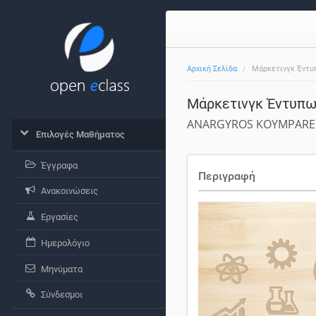
Αρχική Σελίδα
Μάρκετινγκ Έντ
Μάρκετινγκ Έντυπ
ANARGYROS KOYMPARE
Επιλογές Μαθήματος
Έγγραφα
Περιγραφή
Ανακοινώσεις
Εργασίες
Ημερολόγιο
Μηνύματα
Σύνδεσμοι