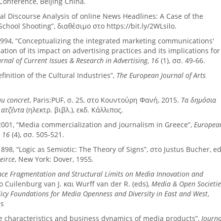
onference, Beijing China.
cal Discourse Analysis of online News Headlines: A Case of the
hool Shooting”, διαθέσιμο στο https://bit.ly/2WLsilo.
, 1994, “Conceptualizing the integrated marketing communications'
on of its impact on advertising practices and its implications for
urnal of Current Issues & Research in Advertising
,
16
(1), σσ. 49-66.
finition of the Cultural Industries”,
The European Journal of Arts
au concret
, Paris:PUF, σ. 25, στο Κουντούρη Φανή, 2015.
Τα δημόσια
 ατζέντα
(ηλεκτρ. βιβλ.), εκδ. Κάλλιπος.
2001, “Media commercialization and journalism in Greece”,
Europea
,
16
(4), σσ. 505-521.
898, “Logic as Semiotic: The Theory of Signs”, στο Justus Bucher, ed
eirce
, New York: Dover, 1955.
nce Fragmentation and Structural Limits on Media Innovation and
ο Cuilenburg van J. και Wurff van der R. (eds),
Media & Open Societie
licy Foundations for Media Openness and Diversity in East and West
,
is
ue characteristics and business dynamics of media products”,
Journa