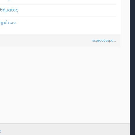
αθήματος
θημάτων
περισσότερα…
ς