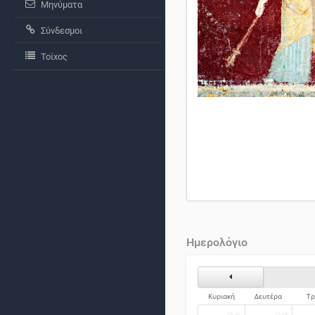
Μηνύματα
Σύνδεσμοι
Τοίχος
Ημερολόγιο
Προηγούμενος Μήνα
Κυριακή
Δευτέρα
Τρ