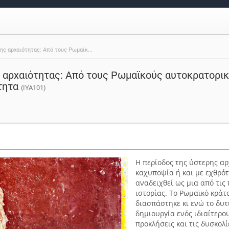
ης αρχαιότητας: Από τους Ρωμαϊκ...
ς αρχαιότητας: Από τους Ρωμαϊκούς αυτοκρατορι
ότητα
(ΙΥΑ101)
Η περίοδος της ύστερης α
καχυποψία ή και με εχθρό
αναδειχθεί ως μια από τις
ιστορίας. Το Ρωμαϊκό κράτ
διασπάστηκε κι ενώ το δυ
δημιουργία ενός ιδιαίτερου
προκλήσεις και τις δυσκολ