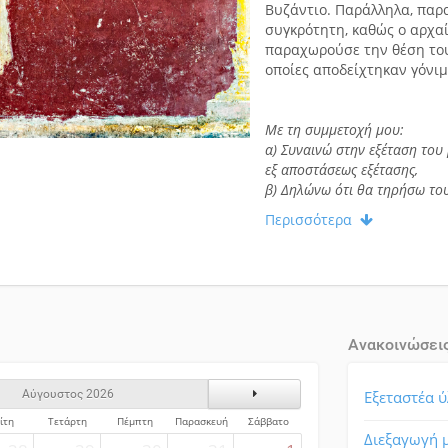
Βυζάντιο. Παράλληλα, παρ
συγκρότητη, καθώς ο αρχαί
παραχωρούσε την θέση του 
οποίες αποδείχτηκαν γόνιμ
Με τη συμμετοχή μου:
α) Συναινώ στην εξέταση του
εξ αποστάσεως εξέτασης,
β) Δηλώνω ότι θα τηρήσω τους
Περισσότερα
Ανακοινώσει
ς
Επόμενος Μήνας
Εξεταστέα 
Αύγουστος 2026
ίτη
Τετάρτη
Πέμπτη
Παρασκευή
Σάββατο
Διεξαγωγή 