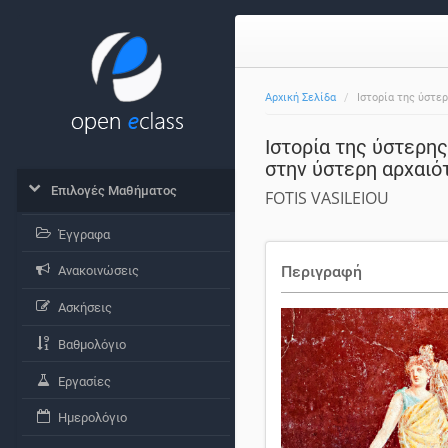
Αρχική Σελίδα
Ιστορία της ύστερ
Ιστορία της ύστερη
στην ύστερη αρχαι
Επιλογές Μαθήματος
FOTIS VASILEIOU
Έγγραφα
Περιγραφή
Ανακοινώσεις
Ασκήσεις
Βαθμολόγιο
Εργασίες
Ημερολόγιο