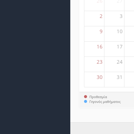
26
27
2
3
9
10
16
17
23
24
30
31
Προθεσμία
Γεγονός μαθήματος