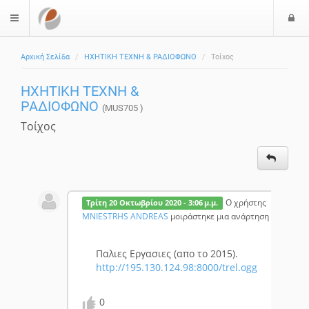
Ε
$langMenu
ί
Αρχική Σελίδα
ΗΧΗΤΙΚΗ ΤΕΧΝΗ & ΡΑΔΙΟΦΩΝΟ
Τοίχος
ο
δ
ΗΧΗΤΙΚΗ ΤΕΧΝΗ &
ο
ΡΑΔΙΟΦΩΝΟ
ς
(MUS705 )
Τοίχος
Ο χρήστης
Τρίτη 20 Οκτωβρίου 2020 - 3:06 μ.μ.
MNIESTRHS ANDREAS
μοιράστηκε μια ανάρτηση
Παλιες Εργασιες (απο το 2015).
http://195.130.124.98:8000/trel.ogg
0