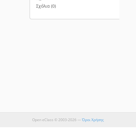
Σχόλια (
0
)
Open eClass © 2003-2026 —
Όροι Χρήσης