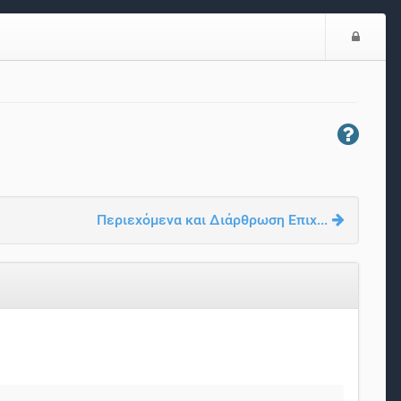
Ε
ί
σ
ο
δ
ο
ς
Περιεχόμενα και Διάρθρωση Επιχ...