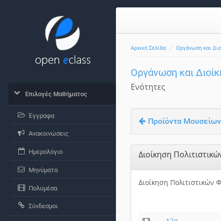
Αρχική Σελίδα
Οργάνωση και Δι
Οργάνωση και Διοί
Ενότητες
Επιλογές Μαθήματος
Έγγραφα
Προϊόντα Μουσείων -
Ανακοινώσεις
Ημερολόγιο
Διοίκηση Πολιτιστικ
Μηνύματα
Διοίκηση Πολιτιστικών 
Πολυμέσα
Σύνδεσμοι
Δ2α