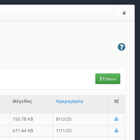
Ε
ί
σ
ο
δ
ο
ς
Επάνω
Μέγεθος
Ημερομηνία
150.78 KB
8/12/25
611.44 KB
1/11/25