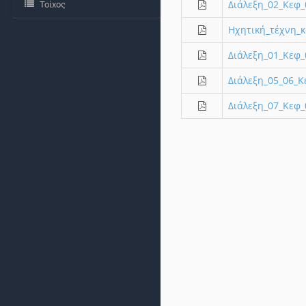
Διάλεξη_02_Κεφ_
Τοίχος
Ηχητική_τέχνη_
Διάλεξη_01_Κεφ_
Διάλεξη_05_06_Κ
Διάλεξη_07_Κεφ_