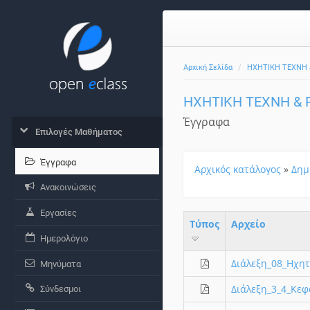
Αρχική Σελίδα
ΗΧΗΤΙΚΗ ΤΕΧΝΗ
ΗΧΗΤΙΚΗ ΤΕΧΝΗ &
Έγγραφα
Επιλογές Μαθήματος
Έγγραφα
Αρχικός κατάλογος
»
Δημ
Ανακοινώσεις
Εργασίες
Τύπος
Aρχείο
Ημερολόγιο
Διάλεξη_08_Ηχητ
Μηνύματα
Διάλεξη_3_4_Κεφ
Σύνδεσμοι