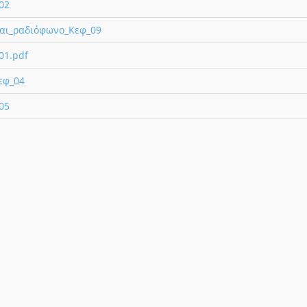
02
και_ραδιόφωνο_Κεφ_09
01.pdf
εφ_04
05