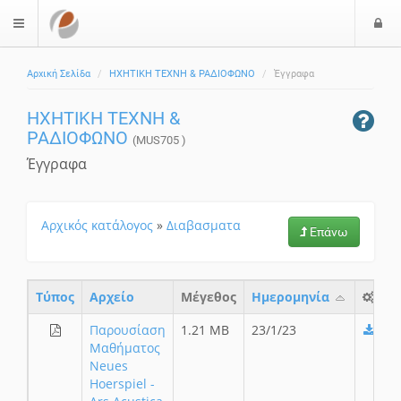
Ε
$langMenu
ί
Αρχική Σελίδα
ΗΧΗΤΙΚΗ ΤΕΧΝΗ & ΡΑΔΙΟΦΩΝΟ
Έγγραφα
ο
δ
ΗΧΗΤΙΚΗ ΤΕΧΝΗ &
ο
ΡΑΔΙΟΦΩΝΟ
ς
(MUS705 )
Έγγραφα
Αρχικός κατάλογος
»
Διαβασματα
Επάνω
Τύπος
Aρχείο
Μέγεθος
Ημερομηνία
Παρουσίαση
1.21 MB
23/1/23
Μαθήματος
Neues
Hoerspiel -